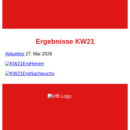
Ergebnisse KW21
Aktuelles
27. Mai 2026