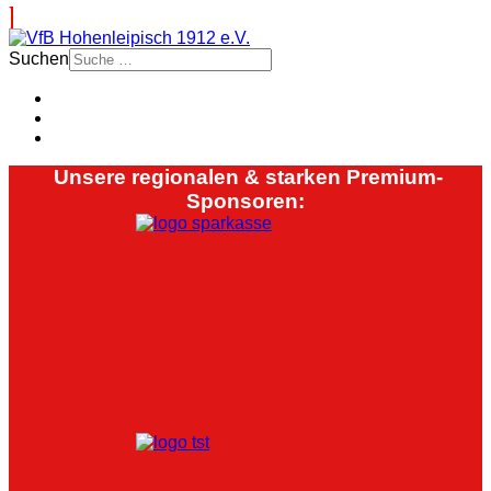
Suchen
Unsere regionalen & starken Premium-
Sponsoren: