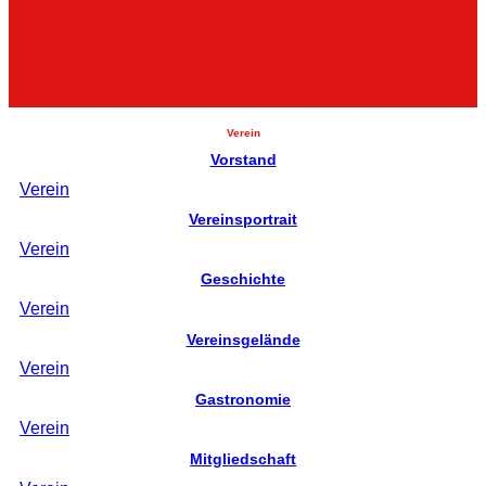
Verein
Vorstand
Verein
Vereinsportrait
Verein
Geschichte
Verein
Vereinsgelände
Verein
Gastronomie
Verein
Mitgliedschaft