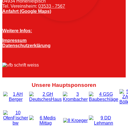
04934 Hohenleipisch
Tel. Vereinsheim:
03533 - 7567
Anfahrt (Google Maps)
Weitere Infos:
Impressum
Datenschutzerklärung
Unsere Hauptsponsoren