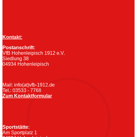
Kontakt:
Postanschrift:
VfB Hohenleipisch 1912 e.V.
Siedlung 38
04934 Hohenleipisch
Mail: info(at)vfb-1912.de
Tel.: 03533 - 7768
Zum Kontaktformular
Sportstätte:
Am Sportplatz 1