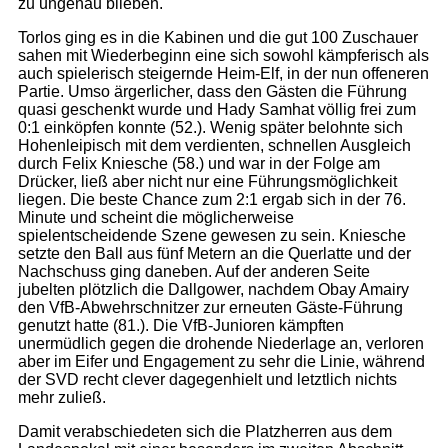
zu ungenau blieben.
Torlos ging es in die Kabinen und die gut 100 Zuschauer
sahen mit Wiederbeginn eine sich sowohl kämpferisch als
auch spielerisch steigernde Heim-Elf, in der nun offeneren
Partie. Umso ärgerlicher, dass den Gästen die Führung
quasi geschenkt wurde und Hady Samhat völlig frei zum
0:1 einköpfen konnte (52.). Wenig später belohnte sich
Hohenleipisch mit dem verdienten, schnellen Ausgleich
durch Felix Kniesche (58.) und war in der Folge am
Drücker, ließ aber nicht nur eine Führungsmöglichkeit
liegen. Die beste Chance zum 2:1 ergab sich in der 76.
Minute und scheint die möglicherweise
spielentscheidende Szene gewesen zu sein. Kniesche
setzte den Ball aus fünf Metern an die Querlatte und der
Nachschuss ging daneben. Auf der anderen Seite
jubelten plötzlich die Dallgower, nachdem Obay Amairy
den VfB-Abwehrschnitzer zur erneuten Gäste-Führung
genutzt hatte (81.). Die VfB-Junioren kämpften
unermüdlich gegen die drohende Niederlage an, verloren
aber im Eifer und Engagement zu sehr die Linie, während
der SVD recht clever dagegenhielt und letztlich nichts
mehr zuließ.
Damit verabschiedeten sich die Platzherren aus dem