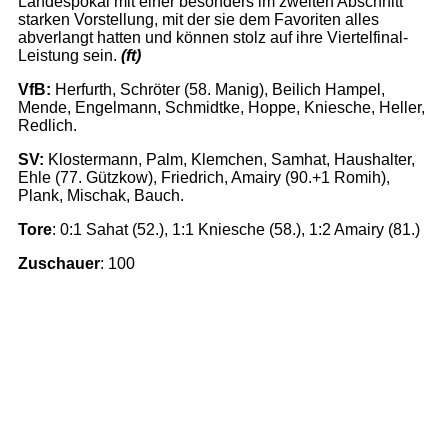
Landespokal mit einer besonders im zweiten Abschnitt
starken Vorstellung, mit der sie dem Favoriten alles
abverlangt hatten und können stolz auf ihre Viertelfinal-
Leistung sein.
(ft)
VfB:
Herfurth, Schröter (58. Manig), Beilich Hampel,
Mende, Engelmann, Schmidtke, Hoppe, Kniesche, Heller,
Redlich.
SV:
Klostermann, Palm, Klemchen, Samhat, Haushalter,
Ehle (77. Gützkow), Friedrich, Amairy (90.+1 Romih),
Plank, Mischak, Bauch.
Tore
: 0:1 Sahat (52.), 1:1 Kniesche (58.), 1:2 Amairy (81.)
Zuschauer
: 100