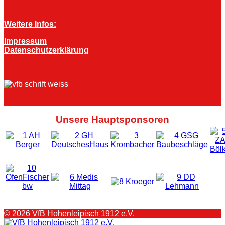
Weitere Infos:
Impressum
Datenschutzerklärung
Unsere Hauptsponsoren
© 2026 VfB Hohenleipisch 1912 e.V.