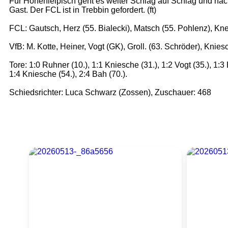
Für Hohenleipisch geht es weiter Schlag auf Schlag und na
Gast. Der FCL ist in Trebbin gefordert. (ft)
FCL: Gautsch, Herz (55. Bialecki), Matsch (55. Pohlenz), Kne
VfB: M. Kotte, Heiner, Vogt (GK), Groll. (63. Schröder), Knie
Tore: 1:0 Ruhner (10.), 1:1 Kniesche (31.), 1:2 Vogt (35.), 1:
1:4 Kniesche (54.), 2:4 Bah (70.).
Schiedsrichter: Luca Schwarz (Zossen), Zuschauer: 468