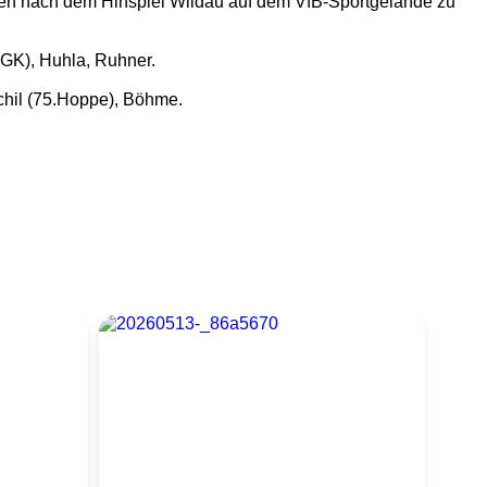
hen nach dem Hinspiel Wildau auf dem VfB-Sportgelände zu
 (GK), Huhla, Ruhner.
schil (75.Hoppe), Böhme.