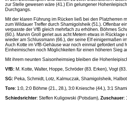
zur Stelle gewesen wäre (41.) Ein gelungener Hohenleipische
Durchgangs.
Mit der klaren Führung im Rücken ließ bei den Platzherren m
zum Wildauer Treffer durch Shamigolsheik (51.). Offenbar ein
verpasste der VfB gleich mehrfach zu erhöhen. Böhmes Sch
(60.). Marvin Groll geriet aus acht Metern etwas in Rücklag
wieder am Schlussmann (66.), der seine Elf einigermaßen im 
Auch Kotte im VfB-Gehäuse war noch einmal gefordert und hiel
Einheimischen noch Möglichkeiten für einen höheren Sieg aus,
Mit ihrem neunten Saisonheimsieg bleiben die Hohenleipische
VfB:
M. Kotte, Walter, Hoppe, Schröder (83. Erken), Vogt (8
SG:
Peka, Schmidt, Lotz, Kalmuczak, Shamigolsheik, Halbo
Tore
: 1:0, 2:0 Böhme (21., 28.), 3:0 Kniesche (44.), 3:1 Shamig
Schiedsrichter
: Steffen Kuligowski (Potsdam),
Zuschauer
: