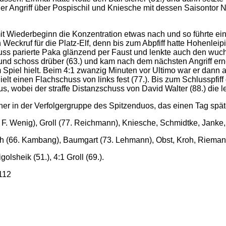
r Angriff über Pospischil und Kniesche mit dessen Saisontor Nr
it Wiederbeginn die Konzentration etwas nach und so führte ei
 Weckruf für die Platz-Elf, denn bis zum Abpfiff hatte Hohenleip
uss parierte Paka glänzend per Faust und lenkte auch den wu
e und schoss drüber (63.) und kam nach dem nächsten Angriff er
Spiel hielt. Beim 4:1 zwanzig Minuten vor Ultimo war er dann a
t einen Flachschuss von links fest (77.). Bis zum Schlusspfiff 
 wobei der straffe Distanzschuss von David Walter (88.) die le
r in der Verfolgergruppe des Spitzenduos, das einen Tag später 
3. F. Wenig), Groll (77. Reichmann), Kniesche, Schmidtke, Janke
th (66. Kambang), Baumgart (73. Lehmann), Obst, Kroh, Riema
olsheik (51.), 4:1 Groll (69.).
 112