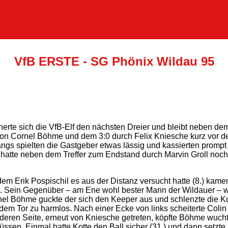
VfB ERSTE - SG Phönix Wildau 95
cherte sich die VfB-Elf den nächsten Dreier und bleibt neben d
n Cornel Böhme und dem 3:0 durch Felix Kniesche kurz vor de
ngs spielten die Gastgeber etwas lässig und kassierten prompt
hatte neben dem Treffer zum Endstand durch Marvin Groll noch 
em Erik Pospischil es aus der Distanz versucht hatte (8.) kame
. Sein Gegenüber – am Ene wohl bester Mann der Wildauer – w
 Böhme guckte der sich den Keeper aus und schlenzte die Kug
or dem Tor zu harmlos. Nach einer Ecke von links scheiterte Co
eren Seite, erneut von Kniesche getreten, köpfte Böhme wuchtig
en. Einmal hatte Kotte den Ball sicher (31.) und dann setzte H