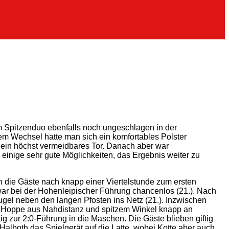
em Spitzenduo ebenfalls noch ungeschlagen in der
m Wechsel hatte man sich ein komfortables Polster
 ein höchst vermeidbares Tor. Danach aber war
einige sehr gute Möglichkeiten, das Ergebnis weiter zu
n die Gäste nach knapp einer Viertelstunde zum ersten
ar bei der Hohenleipischer Führung chancenlos (21.). Nach
el neben den langen Pfosten ins Netz (21.). Inzwischen
lin Hoppe aus Nahdistanz und spitzem Winkel knapp an
 zur 2:0-Führung in die Maschen. Die Gäste blieben giftig
alboth das Spielgerät auf die Latte, wobei Kotte aber auch