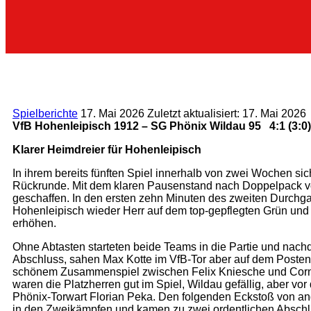
Spielberichte
17. Mai 2026
Zuletzt aktualisiert: 17. Mai 2026
VfB Hohenleipisch 1912 – SG Phönix Wildau 95 4:1 (3:0)
Klarer Heimdreier für Hohenleipisch
In ihrem bereits fünften Spiel innerhalb von zwei Wochen si
Rückrunde. Mit dem klaren Pausenstand nach Doppelpack vo
geschaffen. In den ersten zehn Minuten des zweiten Durchga
Hohenleipisch wieder Herr auf dem top-gepflegten Grün und 
erhöhen.
Ohne Abtasten starteten beide Teams in die Partie und nachd
Abschluss, sahen Max Kotte im VfB-Tor aber auf dem Posten
schönem Zusammenspiel zwischen Felix Kniesche und Cornel
waren die Platzherren gut im Spiel, Wildau gefällig, aber v
Phönix-Torwart Florian Peka. Den folgenden Eckstoß von and
in den Zweikämpfen und kamen zu zwei ordentlichen Abschlüss