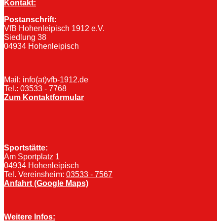
Kontakt:
Postanschrift:
VfB Hohenleipisch 1912 e.V.
Siedlung 38
04934 Hohenleipisch
Mail: info(at)vfb-1912.de
Tel.: 03533 - 7768
Zum Kontaktformular
Sportstätte:
Am Sportplatz 1
04934 Hohenleipisch
Tel. Vereinsheim:
03533 - 7567
Anfahrt (Google Maps)
Weitere Infos: