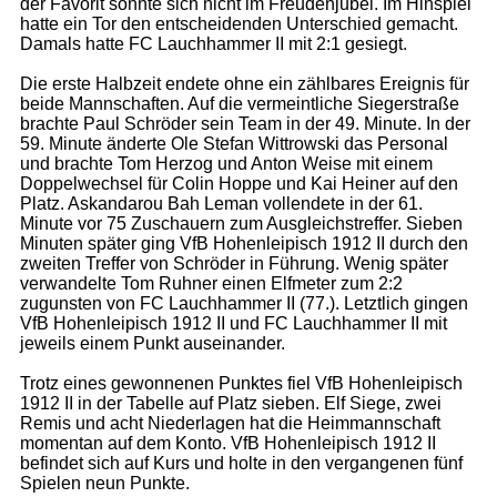
der Favorit sonnte sich nicht im Freudenjubel. Im Hinspiel
hatte ein Tor den entscheidenden Unterschied gemacht.
Damals hatte FC Lauchhammer II mit 2:1 gesiegt.
Die erste Halbzeit endete ohne ein zählbares Ereignis für
beide Mannschaften. Auf die vermeintliche Siegerstraße
brachte Paul Schröder sein Team in der 49. Minute. In der
59. Minute änderte Ole Stefan Wittrowski das Personal
und brachte Tom Herzog und Anton Weise mit einem
Doppelwechsel für Colin Hoppe und Kai Heiner auf den
Platz. Askandarou Bah Leman vollendete in der 61.
Minute vor 75 Zuschauern zum Ausgleichstreffer. Sieben
Minuten später ging VfB Hohenleipisch 1912 II durch den
zweiten Treffer von Schröder in Führung. Wenig später
verwandelte Tom Ruhner einen Elfmeter zum 2:2
zugunsten von FC Lauchhammer II (77.). Letztlich gingen
VfB Hohenleipisch 1912 II und FC Lauchhammer II mit
jeweils einem Punkt auseinander.
Trotz eines gewonnenen Punktes fiel VfB Hohenleipisch
1912 II in der Tabelle auf Platz sieben. Elf Siege, zwei
Remis und acht Niederlagen hat die Heimmannschaft
momentan auf dem Konto. VfB Hohenleipisch 1912 II
befindet sich auf Kurs und holte in den vergangenen fünf
Spielen neun Punkte.